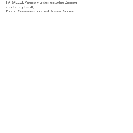
PARALLEL Vienna wurden einzelne Zimmer
von
Georg Dinstl
,
Daniel Sommergruber
und
Verena Andrea
Prenner
künstlerisch gestaltet.
Jedes Zimmer ist ein Unikat – intensiv, inspirierend
und voller Charakter.
INSTAGRAM
ATELIER
Panoramastraße 33A
8063 Eggersdorf
IMPRESSUM
Georg Dinstl