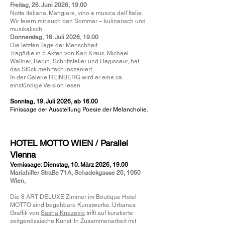
Freitag, 26. Juni 2026, 19.00
Notte Italiana. Mangiare, vino e musica dall’Italia.
Wir feiern mit euch den Sommer – kulinarisch und
musikalisch.
Donnerstag, 16. Juli 2026, 19.00
Die letzten Tage der Menschheit
Tragödie in 5 Akten von Karl Kraus. Michael
Wallner, Berlin, Schriftsteller und Regisseur, hat
das
Stück mehrfach inszeniert.
In der Galerie REINBERG wird er eine ca.
einstündige Version lesen.
Sonntag, 19. Juli 2026, ab 16.00
Finissage der Ausstellung Poesie der Melancholie.
HOTEL MOTTO WIEN / Parallel
Vienna
Vernissage: Dienstag, 10. März 2026, 19.00
Mariahilfer Straße 71A, Schadekgasse 20, 1060
Wien,
Die 8 ART DELUXE Zimmer im Boutique Hotel
MOTTO sind begehbare Kunstwerke. Urbanes
Graffiti von
Sasha Knezevic
trifft auf kuratierte
zeitgenössische Kunst: In Zusammenarbeit mit